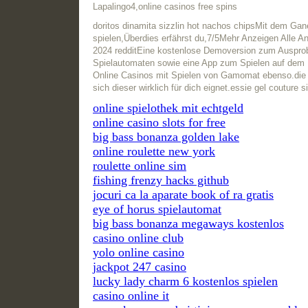
Lapalingo4,online casinos free spins
doritos dinamita sizzlin hot nachos chipsMit dem Gan
spielen,Überdies erfährst du,7/5Mehr Anzeigen Alle A
2024 redditEine kostenlose Demoversion zum Auspro
Spielautomaten sowie eine App zum Spielen auf dem 
Online Casinos mit Spielen von Gamomat ebenso.die di
sich dieser wirklich für dich eignet.essie gel couture s
online spielothek mit echtgeld
online casino slots for free
big bass bonanza golden lake
online roulette new york
roulette online sim
fishing frenzy hacks github
jocuri ca la aparate book of ra gratis
eye of horus spielautomat
big bass bonanza megaways kostenlos
casino online club
yolo online casino
jackpot 247 casino
lucky lady charm 6 kostenlos spielen
casino online it