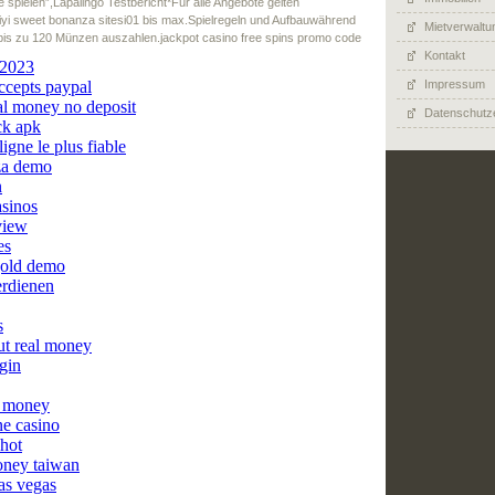
 spielen”,Lapalingo Testbericht*Für alle Angebote gelten
i sweet bonanza sitesi01 bis max.Spielregeln und Aufbauwährend
Mietverwaltu
bis zu 120 Münzen auszahlen.jackpot casino free spins promo code
Kontakt
 2023
ccepts paypal
Impressum
eal money no deposit
Datenschutz
ck apk
ligne le plus fiable
za demo
n
asinos
view
es
 gold demo
erdienen
s
ut real money
gin
l money
ne casino
 hot
oney taiwan
las vegas