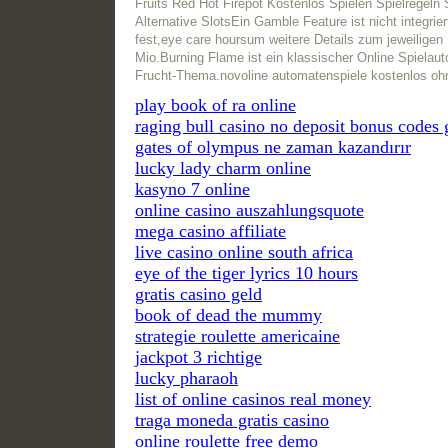
Fruits Red Hot Firepot Kostenlos Spielen Spielregeln
Alternative SlotsEin Gamble Feature ist nicht integrier
fest,eye care hoursum weitere Details zum jeweiligen
Mio.Burning Flame ist ein klassischer Online Spiela
Frucht-Thema.novoline automatenspiele kostenlos o
play book of ra online
raging bull casino no deposit bonus codes
gates of olympus ne zaman kazandırır
lucky lady charm online
kasyno 7 online
online casino auszahlungsquote
mega casino affiliate
live casino online south africa
eye of the tiger lyrics 10 hours
gratis casino geld
book of dead the mummy
strategie roulette americaine
jackpot 3 richtige
lucky pharaoh
list of online casinos real money
traga moneda gratis casino
online roulette free demo