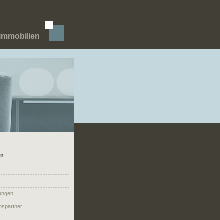
immobilien
en
e
ungen
nspartner