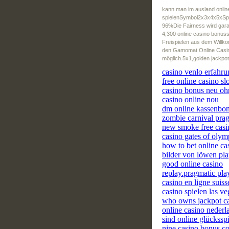
kann man im ausland onlin
spielenSymbol2x3x4x5xS
96%Die Fairness wird gara
4,300 online casino bonus
Freispielen aus dem Willk
den Gamomat Online Casin
möglich.5x1,golden jackpot
casino venlo erfahr
free online casino sl
casino bonus neu oh
casino online nou
dm online kassenbo
zombie carnival pra
new smoke free casi
casino gates of oly
how to bet online ca
bilder von löwen pl
good online casino
replay.pragmatic pla
casino en ligne suiss
casino spielen las ve
who owns jackpot ca
online casino nederl
sind online glückssp
nine casino bonus c