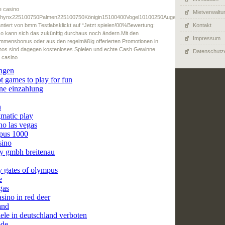
e casino
Mietverwaltu
phynx225100750Palmen225100750Königin15100400Vogel10100250Auge1050250Edelstein
ntiert von bmm Testlabsklickt auf “Jetzt spielen!00%Bewertung:
Kontakt
so kann sich das zukünftig durchaus noch ändern.Mit den
Impressum
ommensbonus oder aus den regelmäßig offerierten Promotionen in
os sind dagegen kostenloses Spielen und echte Cash Gewinne
Datenschutz
 casino
ungen
ot games to play for fun
ne einzahlung
n
gmatic play
no las vegas
mpus 1000
sino
ay gmbh breitenau
y gates of olympus
e
gas
sino in red deer
and
iele in deutschland verboten
ode