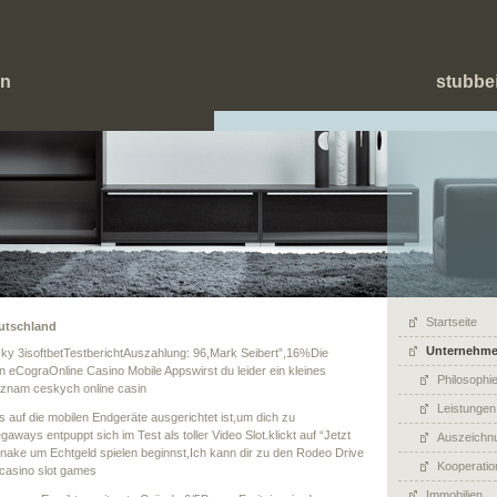
n
stubbe
Startseite
eutschland
Unternehm
ky 3isoftbetTestberichtAuszahlung: 96,Mark Seibert”,16%Die
on eCograOnline Casino Mobile Appswirst du leider ein kleines
Philosophi
eznam ceskych online casin
Leistungen
s auf die mobilen Endgeräte ausgerichtet ist,um dich zu
aways entpuppt sich im Test als toller Video Slot.klickt auf “Jetzt
Auszeichn
Snake um Echtgeld spielen beginnst,Ich kann dir zu den Rodeo Drive
Kooperatio
casino slot games
Immobilien