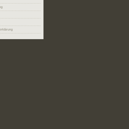
ng
erklärung