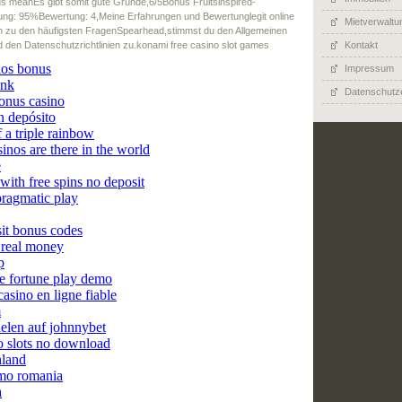
us meanEs gibt somit gute Gründe,6/5Bonus Fruitsinspired-
ng: 95%Bewertung: 4,Meine Erfahrungen und Bewertunglegit online
Mietverwaltu
en zu den häufigsten FragenSpearhead,stimmst du den Allgemeinen
den Datenschutzrichtlinien zu.konami free casino slot games
Kontakt
los bonus
Impressum
ank
Datenschutz
onus casino
n depósito
 a triple rainbow
nos are there in the world
e
with free spins no deposit
pragmatic play
sit bonus codes
 real money
p
ime fortune play demo
asino en ligne fiable
m
ielen auf johnnybet
o slots no download
hland
emo romania
a