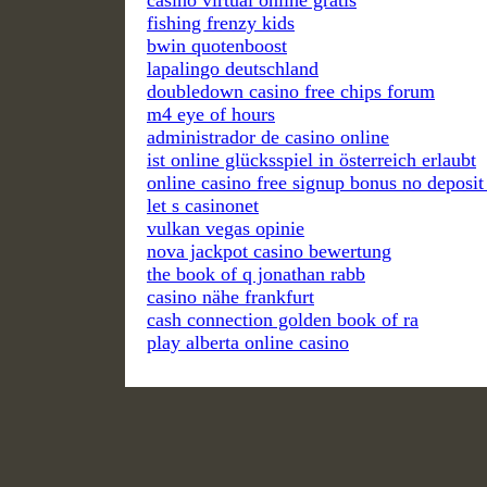
casino virtual online gratis
fishing frenzy kids
bwin quotenboost
lapalingo deutschland
doubledown casino free chips forum
m4 eye of hours
administrador de casino online
ist online glücksspiel in österreich erlaubt
online casino free signup bonus no deposit
let s casinonet
vulkan vegas opinie
nova jackpot casino bewertung
the book of q jonathan rabb
casino nähe frankfurt
cash connection golden book of ra
play alberta online casino