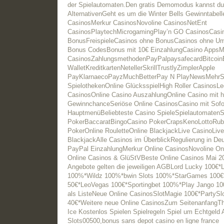
der Spielautomaten.Den gratis Demomodus kannst du 
AlternativenGeht es um die Winter Bells Gewinntabel
CasinosMerkur CasinosNovoline CasinosNetEnt
CasinosPlaytechMicrogamingPlay’n GO CasinosCasi
BonusFreispieleCasinos ohne BonusCasinos ohne Um
Bonus CodesBonus mit 10€ EinzahlungCasino AppsM
CasinosZahlungsmethodenPayPalpaysafecardBitcoin
WalletKreditkartenNetellerSkrillTrustlyZimplerApple
PayKlarnaecoPayzMuchBetterPay N PlayNewsMehrSp
SpielothekenOnline GlücksspielHigh Roller CasinosLe
CasinosOnline Casino AuszahlungOnline Casino mit h
GewinnchanceSeriöse Online CasinosCasino mit Sofo
HauptmenüBeliebteste Casino SpieleSpielautomatenS
PokerBaccaratBingoCasino PokerCrapsKenoLottoRub
PokerOnline RouletteOnline BlackjackLive CasinoLive
BlackjackAlle Casinos im ÜberblickRegulierung in De
PayPal EinzahlungMerkur Online CasinosNovoline Onl
Online Casinos & GlüStVBeste Online Casinos Mai 20
Angebote gelten die jeweiligen AGBLord Lucky 100€
100%*Wildz 100%*bwin Slots 100%*StarGames 100€*
50€*LeoVegas 100€*Sportingbet 100%*Play Jango 100
als ListeNeue Online CasinosSlotMagie 100€*PartyS
40€*Weitere neue Online CasinosZum SeitenanfangTh
Ice Kostenlos Spielen Spielregeln Spiel um Echtgeld A
Slots00500,bonus sans depot casino en ligne france