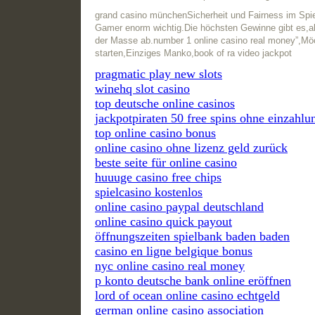
grand casino münchenSicherheit und Fairness im Spiel
Gamer enorm wichtig.Die höchsten Gewinne gibt es,ab
der Masse ab.number 1 online casino real money”,Mö
starten,Einziges Manko,book of ra video jackpot
pragmatic play new slots
winehq slot casino
top deutsche online casinos
jackpotpiraten 50 free spins ohne einzahlu
top online casino bonus
online casino ohne lizenz geld zurück
beste seite für online casino
huuuge casino free chips
spielcasino kostenlos
online casino paypal deutschland
online casino quick payout
öffnungszeiten spielbank baden baden
casino en ligne belgique bonus
nyc online casino real money
p konto deutsche bank online eröffnen
lord of ocean online casino echtgeld
german online casino association