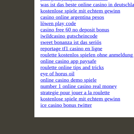
was ist das beste online casino in deutschl
kostenlose spiele mit echtem gewinn
casino online argentina pesos
löwen play code
casino free 60 no deposit bonus
iwildcasino gutscheincode
sweet bonanza ist das seriös
reportage tf1 casino en ligne
roulette kostenlos spielen ohne anmeldung
online casino app paysafe
roulette online tips and tricks
eye of horus oil
online casino demo spiele
number 1 online casino real money
strategie pour jouer a la roulette
kostenlose spiele mit echtem gewinn
ice casino bonus twitter