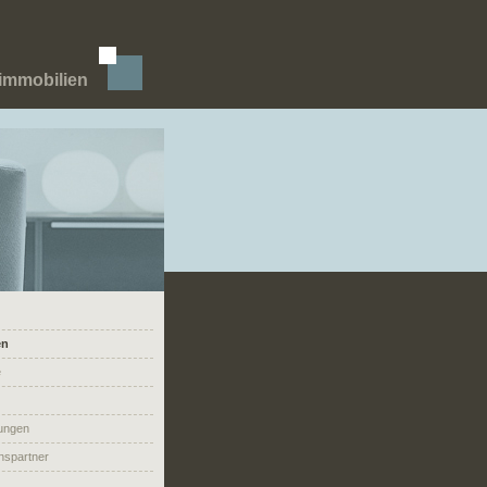
immobilien
en
e
ungen
nspartner