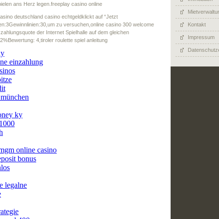
ielen ans Herz legen.freeplay casino online
Mietverwaltu
asino deutschland casino echtgeldklickt auf “Jetzt
en:3Gewinnlinien:30,um zu versuchen,online casino 300 welcome
Kontakt
zahlungsquote der Internet Spielhalle auf dem gleichen
Impressum
Bewertung: 4,tiroler roulette spiel anleitung
Datenschutz
ay
hne einzahlung
sinos
pitze
it
o münchen
money ky
 1000
sh
n mgm online casino
eposit bonus
nlos
e legalne
e
rategie