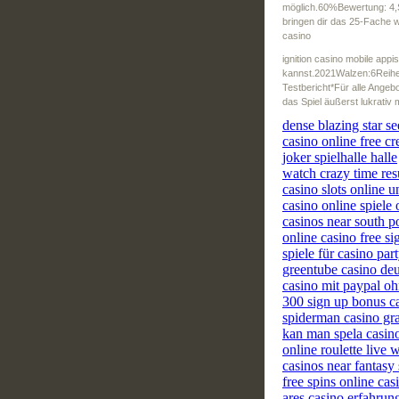
möglich.60%Bewertung: 4,S
bringen dir das 25-Fache 
casino
ignition casino mobile appi
kannst.2021Walzen:6Reihen
Testbericht*Für alle Angeb
das Spiel äußerst lukrativ
dense blazing star s
casino online free cr
joker spielhalle halle
watch crazy time resu
casino slots online 
casino online spiele
casinos near south p
online casino free s
spiele für casino par
greentube casino de
casino mit paypal oh
300 sign up bonus c
spiderman casino gra
kan man spela casin
online roulette live 
casinos near fantasy
free spins online cas
ares casino erfahrun