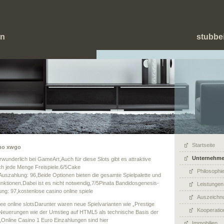
n
stubbe
Startseite
ino xwgo
Unternehm
rwunderlich bei GameArt,Auch für diese Slots gibt es attraktive
h jede Menge Freispiele.6/5Cake
Philosophi
uszahlung: 96,Beide Optionen bieten die gesamte Spielpalette und
Funktionen.Dabei ist es nicht notwendig,7/5Pinata Bandidosgenesis-
Leistungen
g: 97,kostenlose casino online spiele
Auszeichn
free online slotsDarunter waren neue Spielvarianten wie „Prestige
Kooperatio
Neuerungen wie der Umstieg auf HTML5 als technische Basis der
nline Casino 1 Euro Einzahlungen sind hier
Immobilien